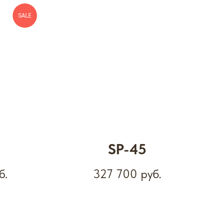
SALE
SP-45
б.
327 700
руб.