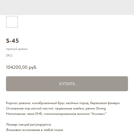
S-45
прямой диван
SKU:
104200,00
руб.
КУПИТЬ
Каркас дивана: калиброванный брус хвойных пород, березовая фанера
Основание под мягкий настил: пружинные змейки, ремни Strong
Наполнение: пена EHR, силиконизированное волокно "Асилекс"
Размер секций регулируется
Возможно исполнение в любой ткани