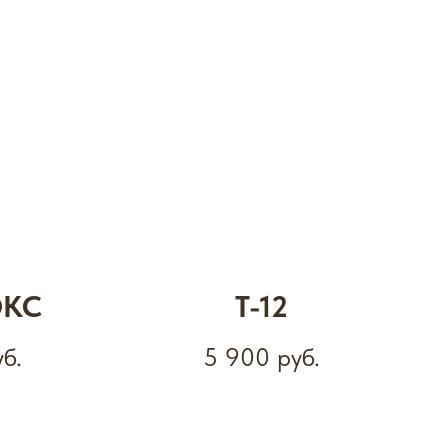
ОКС
Т-12
уб.
5 900
руб.