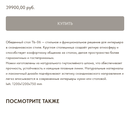
39900,00
руб.
КУПИТЬ
Обеденный стол Tb-06 — стильное и функциональное решение для интерьера
в скандинавском стиле. Круглая столешница создаёт уютную атмосферу и
способствует комфортному общению за столом, делая пространство более
гармоничным и гостеприимным.
Ножки изготовлены из натурального гнутоклеёного шпона, что обеспечивает
прочность, устойчивость и изящные плавные линии. Натуральные материалы
и лаконичный дизайн подчёркивают эстетику скандинавского направления и
легко вписываются в современные интерьеры кухни или столовой.
lwh: 1200x1200x750 mm
ПОСМОТРИТЕ ТАКЖЕ