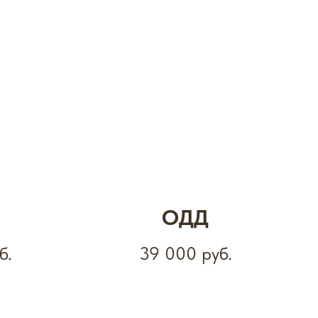
ОДД
б.
39 000
руб.